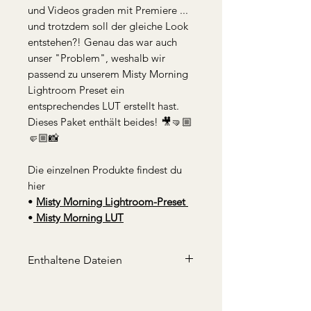
und Videos graden mit Premiere ...
und trotzdem soll der gleiche Look
entstehen?! Genau das war auch
unser "Problem", weshalb wir
passend zu unserem Misty Morning
Lightroom Preset ein
entsprechendes LUT erstellt hast.
Dieses Paket enthält beides! 🎥🤜🏼
🤛🏼📸
Die einzelnen Produkte findest du
hier
•
Misty Morning Lightroom-Preset
•
Misty Morning LUT
Enthaltene Dateien
1x .CUBE File (LUT)
1x .xmp File (LR-Preset Desktop)