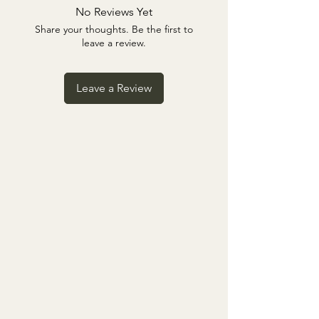
1x .dng File (LR-Preset Mobile)
No Reviews Yet
Share your thoughts. Be the first to
leave a review.
Leave a Review