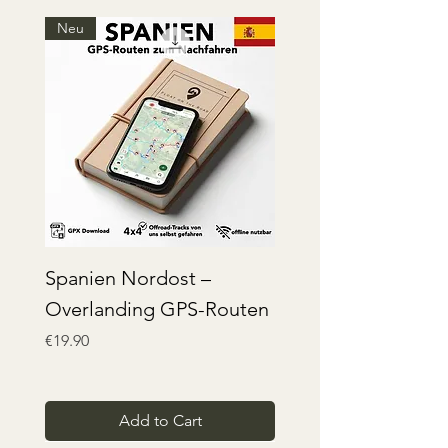
Neu
Spanien Nordost –
Overlanding GPS-Routen
Price
€19.90
Add to Cart