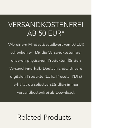
VERSANDKOSTENFREI
AB 50 EUR*
*Ab einem Mindestbestellwert von 50 EUR
schenken wir Dir die Versandkosten bei
unseren physischen Produkten für den
Versand innerhalb Deutschlands.
Unsere
digitalen Produkte (LUTs, Presets, PDFs)
erhältst du selbstverständlich immer
versandkostenfrei als Download.
Related Products