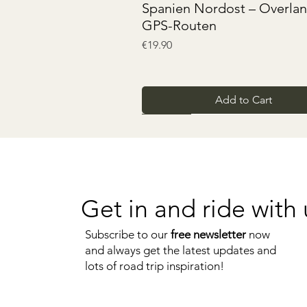
Quick View
Spanien Nordost – Overla
GPS-Routen
Price
€19.90
Add to Cart
GRATIS
Get in and ride with 
Subscribe to our
free newsletter
now
and always get the latest updates and
lots of road trip inspiration!