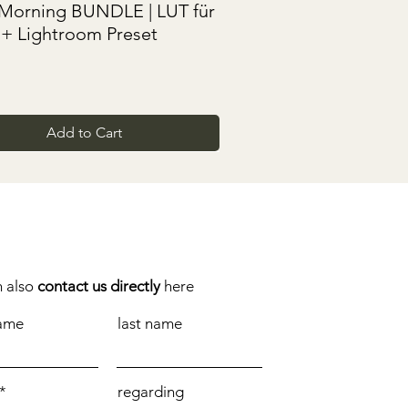
Quick View
 Morning BUNDLE | LUT für
 + Lightroom Preset
Add to Cart
n also
contact us directly
here
name
last name
regarding