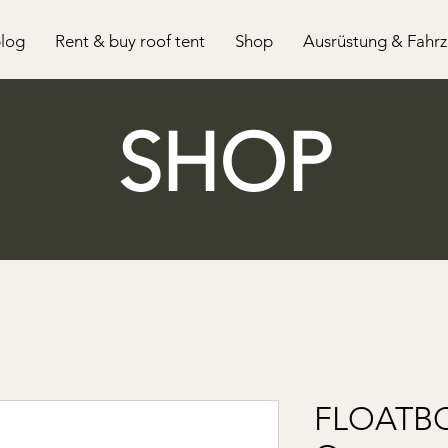
log
Rent & buy roof tent
Shop
Ausrüstung & Fahr
SHOP
FLOATB