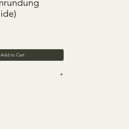
mrundung
ide)
Add to Cart
 ausschließen, dass einige
, im Laufe der Zeit nicht mehr
er ist es umso wichtiger, dass
dazu beitragen, dass unsere
uch die Möglichkeit des
n bleibt.