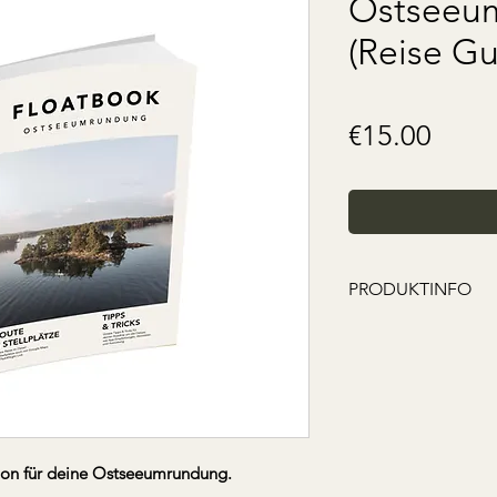
Ostseeu
(Reise Gu
Price
€15.00
PRODUKTINFO
Hinweis:
Es lässt sich nicht
unserer Stellplätze
verfügbar sind. Dah
wir alle weiterhin 
Natur und damit a
on für deine Ostseeumrundung.
Freistehens erhalte