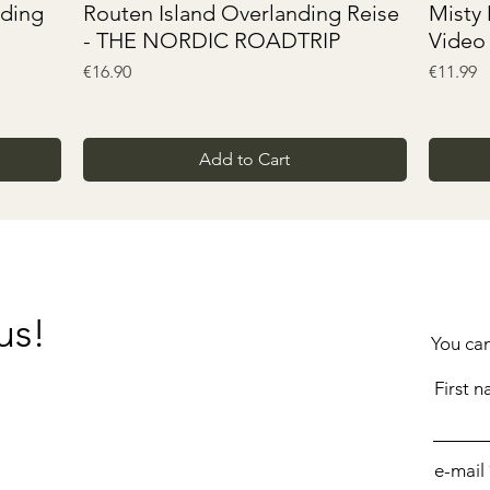
Quick View
nding
Routen Island Overlanding Reise
Misty
- THE NORDIC ROADTRIP
Video
Price
Price
€16.90
€11.99
Add to Cart
us!
You ca
First 
e-mail