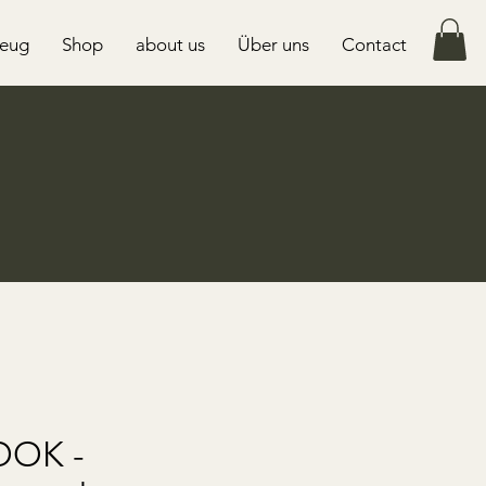
zeug
Shop
about us
Über uns
Contact
OOK -