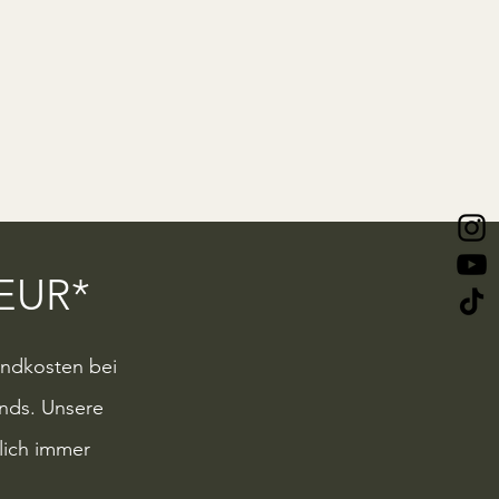
EUR*
andkosten bei
ands.
Unsere
dlich immer