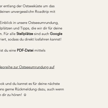
er entlang der Ostseeküste um das
 deinen unvergesslichn Roadtrip mit
 Einblick in unsere Ostseeumrundung,
lplätzen und Tipps, die wir dir für deine
. Für alle
Stellplätze
sind auch
Google
iert, sodass du direkt losfahren kannst!
lst du eine
PDF-Datei
mittels
deoreihe zur Ostseeumrundung auf
book und du kannst es für deine nächste
b uns gerne Rückmeldung dazu, auch wenn
n dir zu hören! ☺️