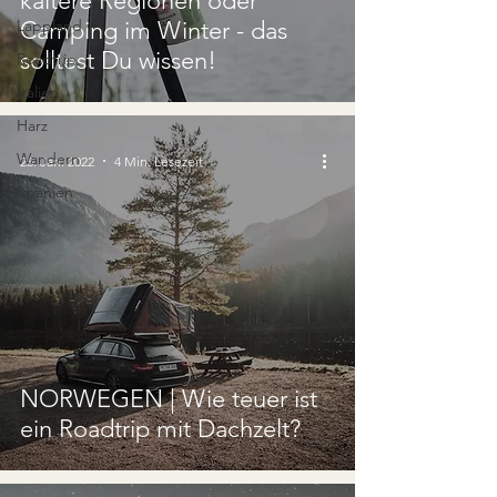
kältere Regionen oder
Lappland
Camping im Winter - das
solltest Du wissen!
Roadtrip
Italien
Harz
Wandern
26. Jan. 2022
4 Min. Lesezeit
Spanien
NORWEGEN | Wie teuer ist
ein Roadtrip mit Dachzelt?