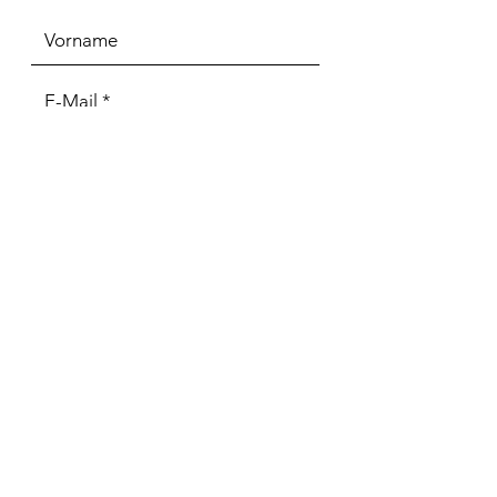
Abonnieren
Ich stimme den Allgemeinen
Geschäftsbedingungen zu.
Hier kannst Du uns auch
direkt
kontaktieren
Vorname
Nachname