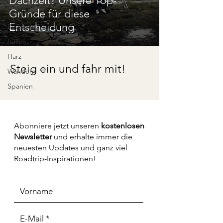
Dachzelt? Unsere Top-
Lappland
Gründe für diese
Entscheidung
Roadtrip
Italien
Harz
Steig ein und fahr mit!
Wandern
Spanien
Abonniere jetzt unseren
kostenlosen
Newsletter
und erhalte immer die
neuesten Updates und ganz viel
Roadtrip-Inspirationen!